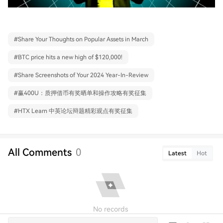
#
Share Your Thoughts on Popular Assets in March
#
BTC price hits a new high of $120,000!
#
Share Screenshots of Your 2024 Year-In-Review
#
赢400U：质押借币有奖晒单和操作攻略有奖征集
#
HTX Learn 中英论坛辩题精彩观点有奖征集
All Comments
0
Latest
Hot
No records