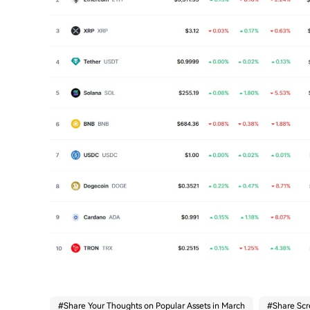
#
Share Your Thoughts on Popular Assets in March
#
Share Scr