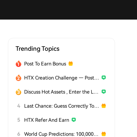
Trending Topics
Post To Earn Bonus
HTX Creation Challenge — Post and Win 1,500U
Discuss Hot Assets , Enter the Lucky Draw
4
Last Chance: Guess Correctly Today and Win More
5
HTX Refer And Earn
6
World Cup Predictions: 100,000 USDT Daily