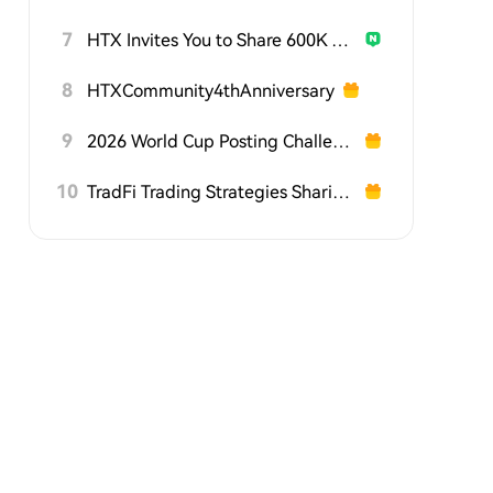
7
HTX Invites You to Share 600K USDT in Gift Packs
8
HTXCommunity4thAnniversary
9
2026 World Cup Posting Challenge on HTX Square
10
TradFi Trading Strategies Sharing Challenge