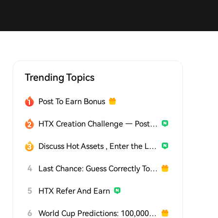
Trending Topics
Post To Earn Bonus
HTX Creation Challenge — Post and Win 1,500U
Discuss Hot Assets , Enter the Lucky Draw
4
Last Chance: Guess Correctly Today and Win More
5
HTX Refer And Earn
6
World Cup Predictions: 100,000 USDT Daily