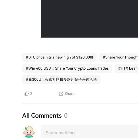
#
BTC price hits a new high of $120,000!
#
Share Your Thought
#
Win 400 USDT: Share Your Crypto Loans Trades
#
HTX L
#
赢300U：火币社区最受欢迎帖子评选活动
2
Share
All Comments
0