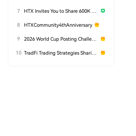
7
HTX Invites You to Share 600K USDT in Gift Packs
8
HTXCommunity4thAnniversary
9
2026 World Cup Posting Challenge on HTX Square
10
TradFi Trading Strategies Sharing Challenge