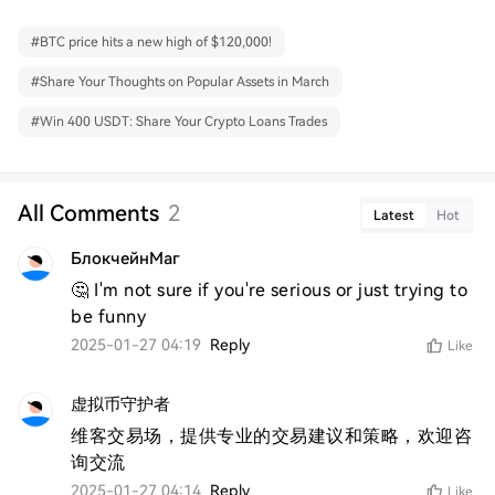
#
BTC price hits a new high of $120,000!
#
Share Your Thoughts on Popular Assets in March
#
Win 400 USDT: Share Your Crypto Loans Trades
All Comments
2
Latest
Hot
БлокчейнМаг
🤔 I'm not sure if you're serious or just trying to 
be funny
2025-01-27 04:19
Reply
Like
虚拟币守护者
维客交易场，提供专业的交易建议和策略，欢迎咨
询交流
2025-01-27 04:14
Reply
Like