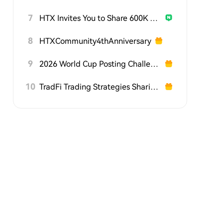
7
HTX Invites You to Share 600K USDT in Gift Packs
8
HTXCommunity4thAnniversary
9
2026 World Cup Posting Challenge on HTX Square
10
TradFi Trading Strategies Sharing Challenge