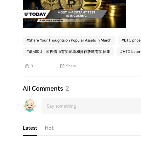
#
Share Your Thoughts on Popular Assets in March
#
BTC price
#
赢400U：质押借币有奖晒单和操作攻略有奖征集
#
HTX Le
3
Share
All Comments
2
Latest
Hot