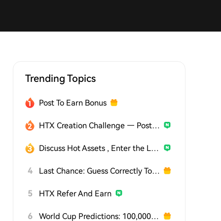
Trending Topics
Post To Earn Bonus
HTX Creation Challenge — Post and Win 1,500U
Discuss Hot Assets , Enter the Lucky Draw
4
Last Chance: Guess Correctly Today and Win More
5
HTX Refer And Earn
6
World Cup Predictions: 100,000 USDT Daily