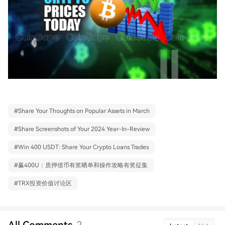
#
Share Your Thoughts on Popular Assets in March
#
Share Screenshots of Your 2024 Year-In-Review
#
Win 400 USDT: Share Your Crypto Loans Trades
#
赢400U：质押借币有奖晒单和操作攻略有奖征集
#
TRX投资价值讨论区