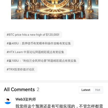
#
BTC price hits a new high of $120,000!
#
赢400U：质押借币有奖晒单和操作攻略有奖征集
#
HTX Learn 中英论坛辩题精彩观点有奖征集
#
赢100U： “利伯兰全民辩论赛”辩题精彩观点有奖征集
#
TRX投资价值讨论区
All Comments
2
Latest
Hot
Web3架构师
我觉得这个预测还是有可能实现的，不管怎样都需