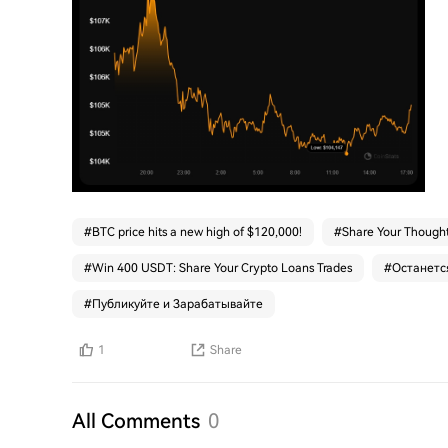
#
BTC price hits a new high of $120,000!
#
Share Your Thought
#
Win 400 USDT: Share Your Crypto Loans Trades
#
Останетс
#
Публикуйте и Зарабатывайте
1
Share
All Comments
0