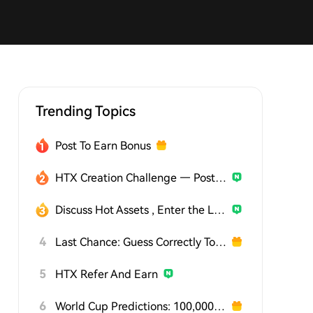
Trending Topics
Post To Earn Bonus
HTX Creation Challenge — Post and Win 1,500U
Discuss Hot Assets , Enter the Lucky Draw
4
Last Chance: Guess Correctly Today and Win More
5
HTX Refer And Earn
6
World Cup Predictions: 100,000 USDT Daily