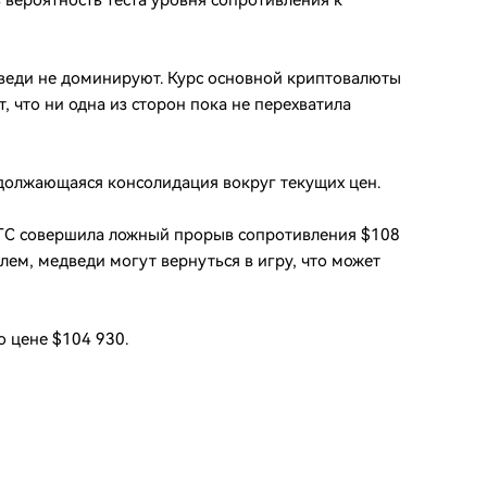
ь вероятность теста уровня сопротивления к
веди не доминируют. Курс основной криптовалюты
, что ни одна из сторон пока не перехватила
должающаяся консолидация вокруг текущих цен.
BTC совершила ложный прорыв сопротивления $108
лем, медведи могут вернуться в игру, что может
о цене $104 930.