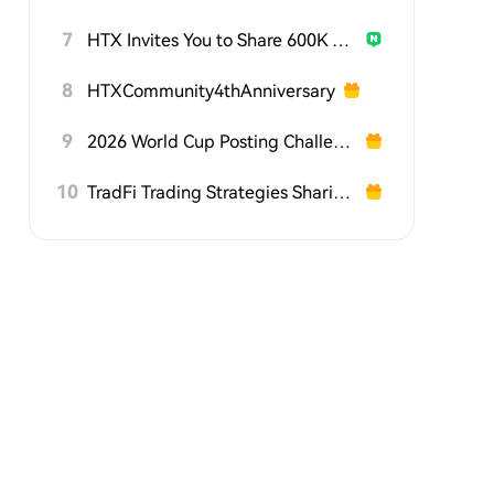
7
HTX Invites You to Share 600K USDT in Gift Packs
8
HTXCommunity4thAnniversary
9
2026 World Cup Posting Challenge on HTX Square
10
TradFi Trading Strategies Sharing Challenge