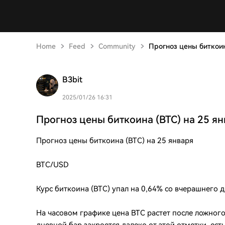
Home
Feed
Community
Прогноз цены биткоин
B3bit
2025/01/26 16:31
Прогноз цены биткоина (BTC) на 25 я
Прогноз цены биткоина (BTC) на 25 января
BTC/USD
Курс биткоина (BTC) упал на 0,64% со вчерашнего д
На часовом графике цена BTC растет после ложног