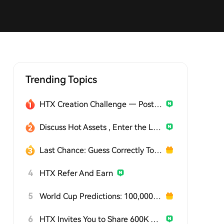
Trending Topics
HTX Creation Challenge — Post and Win 1,500U
Discuss Hot Assets , Enter the Lucky Draw
Last Chance: Guess Correctly Today and Win More
4
HTX Refer And Earn
5
World Cup Predictions: 100,000 USDT Daily
6
HTX Invites You to Share 600K USDT in Gift Packs