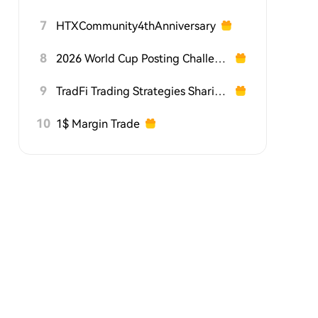
7
HTXCommunity4thAnniversary
8
2026 World Cup Posting Challenge on HTX Square
9
TradFi Trading Strategies Sharing Challenge
10
1$ Margin Trade