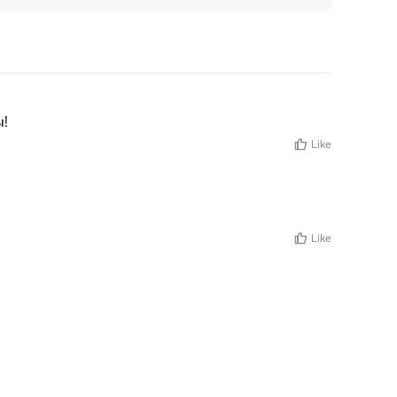
ы!
Like
Like