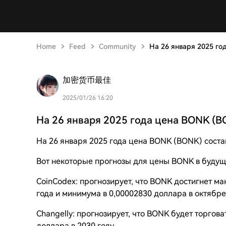
Home
Feed
Community
На 26 января 2025 го
加密货币最佳
2025/01/26 16:20
На 26 января 2025 года цена BONK (B
На 26 января 2025 года цена BONK (BONK) сост
Вот некоторые прогнозы для цены BONK в будущ
CoinCodex: прогнозирует, что BONK достигнет ма
года и минимума в 0,00002830 доллара в октябре
Changelly: прогнозирует, что BONK будет торгова
доллара в 2030 году.