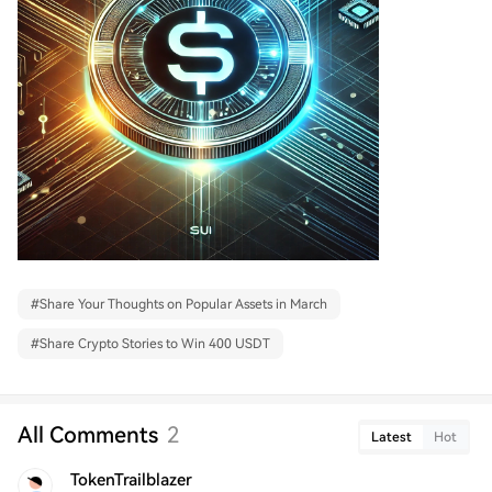
#
Share Your Thoughts on Popular Assets in March
#
Share Crypto Stories to Win 400 USDT
All Comments
2
Latest
Hot
TokenTrailblazer