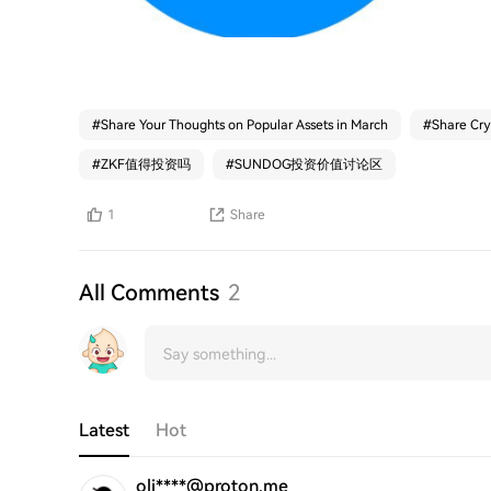
#
Share Your Thoughts on Popular Assets in March
#
Share Cry
#
ZKF值得投资吗
#
SUNDOG投资价值讨论区
1
Share
All Comments
2
Latest
Hot
oli****@proton.me