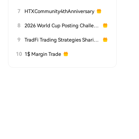
7
HTXCommunity4thAnniversary
8
2026 World Cup Posting Challenge on HTX Square
9
TradFi Trading Strategies Sharing Challenge
10
1$ Margin Trade