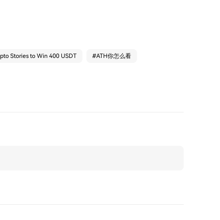
pto Stories to Win 400 USDT
#
ATH你怎么看