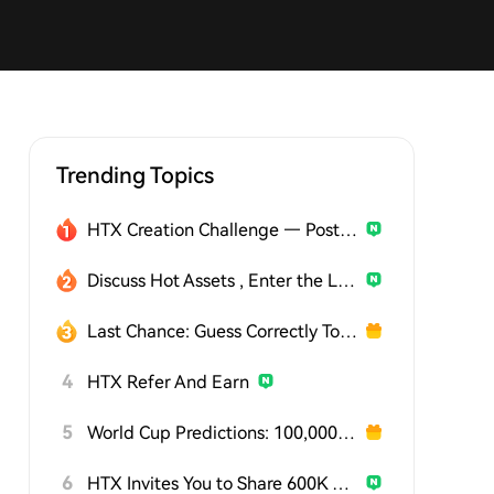
Trending Topics
HTX Creation Challenge — Post and Win 1,500U
Discuss Hot Assets , Enter the Lucky Draw
Last Chance: Guess Correctly Today and Win More
4
HTX Refer And Earn
5
World Cup Predictions: 100,000 USDT Daily
6
HTX Invites You to Share 600K USDT in Gift Packs