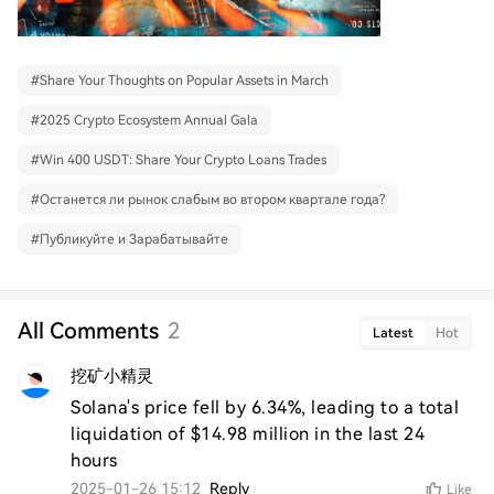
#
Share Your Thoughts on Popular Assets in March
#
2025 Crypto Ecosystem Annual Gala
#
Win 400 USDT: Share Your Crypto Loans Trades
#
Останется ли рынок слабым во втором квартале года?
#
Публикуйте и Зарабатывайте
All Comments
2
Latest
Hot
挖矿小精灵
Solana's price fell by 6.34%, leading to a total 
liquidation of $14.98 million in the last 24 
hours
2025-01-26 15:12
Reply
Like