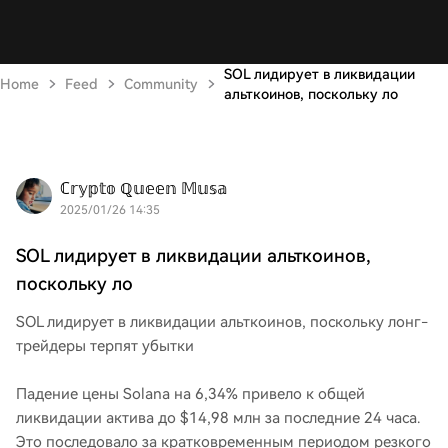
SOL лидирует в ликвидации
Home
Feed
Community
альткоинов, поскольку ло
ℂ𝕣𝕪𝕡𝕥𝕠 ℚ𝕦𝕖𝕖𝕟 𝕄𝕦𝕤𝕒
2025/01/26 14:35
SOL лидирует в ликвидации альткоинов,
поскольку ло
SOL лидирует в ликвидации альткоинов, поскольку лонг-
трейдеры терпят убытки
Падение цены Solana на 6,34% привело к общей
ликвидации актива до $14,98 млн за последние 24 часа.
Это последовало за кратковременным периодом резкого