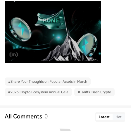
#
Share Your Thoughts on Popular Assets in March
#
2025 Crypto Ecosystem Annual Gala
#
Tariffs Crash Crypto
All Comments
0
Latest
Hot