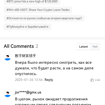
#
BTC price hits a new high of $120,000!
#
Win 400 USDT: Share Your Crypto Loans Trades
#
Останется ли рынок слабым во втором квартале года?
#
Публикуйте и Зарабатывайте
All Comments
2
Latest
Hot
数字财富猎手
Вчера было интересно смотреть, как все 
думали, что будет расти, а на самом деле 
опустилось.
2025-01-26 13:56
Reply
Like
jor****@gmx.us
В целом, рынок ожидает продолжения 
коррекции перед следующим подъемом.