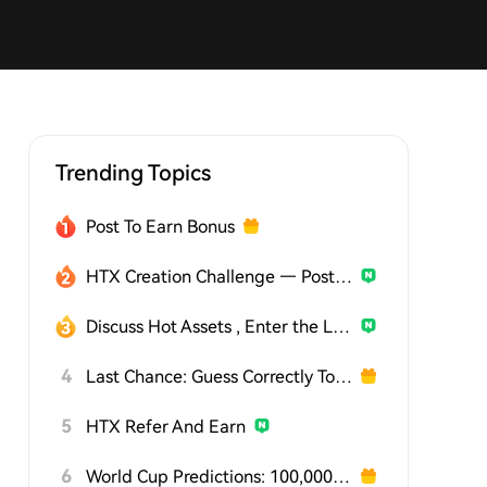
Trending Topics
Post To Earn Bonus
HTX Creation Challenge — Post and Win 1,500U
Discuss Hot Assets , Enter the Lucky Draw
4
Last Chance: Guess Correctly Today and Win More
5
HTX Refer And Earn
6
World Cup Predictions: 100,000 USDT Daily