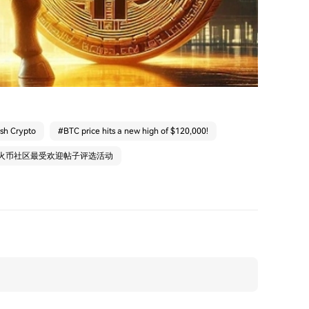
ash Crypto
#
BTC price hits a new high of $120,000!
：火币社区最受欢迎帖子评选活动