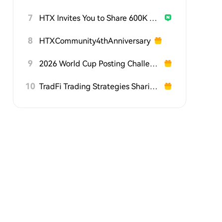
7
HTX Invites You to Share 600K USDT in Gift Packs
8
HTXCommunity4thAnniversary
9
2026 World Cup Posting Challenge on HTX Square
10
TradFi Trading Strategies Sharing Challenge