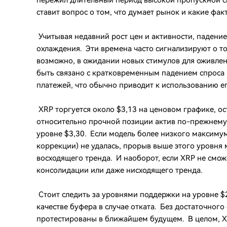
пережил длительный период высокой пропускной с
ставит вопрос о том, что думает рынок и какие факт
Учитывая недавний рост цен и активности, падение
охлаждения. Эти времена часто сигнализируют о то
возможно, в ожидании новых стимулов для оживлен
быть связано с кратковременным падением спроса 
платежей, что обычно приводит к использованию ег
XRP торгуется около $3,13 на ценовом графике, о
относительно прочной позиции актив по-прежнему
уровне $3,30. Если модель более низкого максиму
коррекции) не удалась, прорыв выше этого уровня
восходящего тренда. И наоборот, если XRP не смож
консолидации или даже нисходящего тренда.
Стоит следить за уровнями поддержки на уровне $2,
качестве буфера в случае отката. Без достаточного
протестированы в ближайшем будущем. В целом, XR