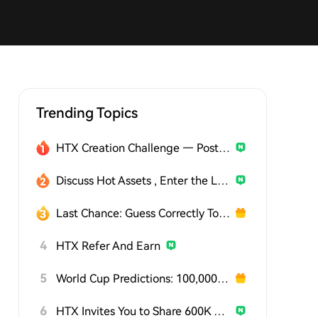
Trending Topics
HTX Creation Challenge — Post and Win 1,500U
Discuss Hot Assets , Enter the Lucky Draw
Last Chance: Guess Correctly Today and Win More
4
HTX Refer And Earn
5
World Cup Predictions: 100,000 USDT Daily
6
HTX Invites You to Share 600K USDT in Gift Packs