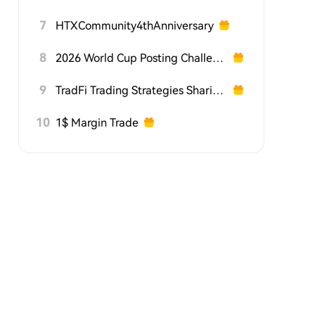
7
HTXCommunity4thAnniversary
8
2026 World Cup Posting Challenge on HTX Square
9
TradFi Trading Strategies Sharing Challenge
10
1$ Margin Trade