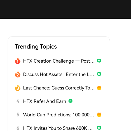
Trending Topics
HTX Creation Challenge — Post and Win 1,500U
Discuss Hot Assets , Enter the Lucky Draw
Last Chance: Guess Correctly Today and Win More
4
HTX Refer And Earn
5
World Cup Predictions: 100,000 USDT Daily
6
HTX Invites You to Share 600K USDT in Gift Packs