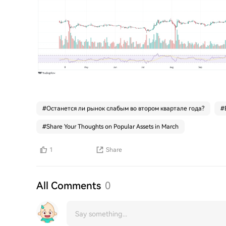
#
Останется ли рынок слабым во втором квартале года?
#
#
Share Your Thoughts on Popular Assets in March
1
Share
All Comments
0