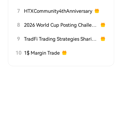
7
HTXCommunity4thAnniversary
8
2026 World Cup Posting Challenge on HTX Square
9
TradFi Trading Strategies Sharing Challenge
10
1$ Margin Trade