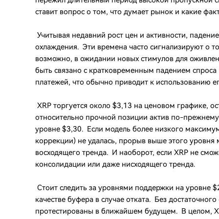
пережил длительный период высокой пропускной с
ставит вопрос о том, что думает рынок и какие факт
Учитывая недавний рост цен и активности, падение
охлаждения. Эти времена часто сигнализируют о то
возможно, в ожидании новых стимулов для оживлен
быть связано с кратковременным падением спроса 
платежей, что обычно приводит к использованию ег
XRP торгуется около $3,13 на ценовом графике, о
относительно прочной позиции актив по-прежнему
уровне $3,30. Если модель более низкого максиму
коррекции) не удалась, прорыв выше этого уровня
восходящего тренда. И наоборот, если XRP не смож
консолидации или даже нисходящего тренда.
Стоит следить за уровнями поддержки на уровне $2,
качестве буфера в случае отката. Без достаточного
протестированы в ближайшем будущем. В целом, XR