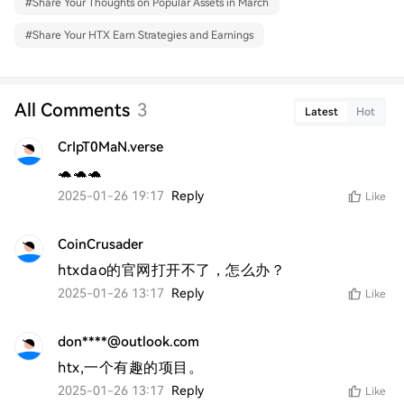
#
Share Your Thoughts on Popular Assets in March
#
Share Your HTX Earn Strategies and Earnings
All Comments
3
Latest
Hot
CrIpT0MaN.verse
🐢🐢🐢
2025-01-26 19:17
Reply
Like
CoinCrusader
htxdao的官网打开不了，怎么办？
2025-01-26 13:17
Reply
Like
don****@outlook.com
htx,一个有趣的项目。
2025-01-26 13:17
Reply
Like