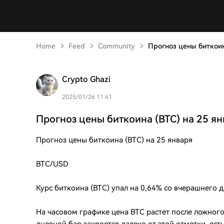
Home
Feed
Community
Прогноз цены биткоин
Crypto Ghazi
2025/01/26 11:41
Прогноз цены биткоина (BTC) на 25 я
Прогноз цены биткоина (BTC) на 25 января
BTC/USD
Курс биткоина (BTC) упал на 0,64% со вчерашнего д
На часовом графике цена BTC растет после ложног