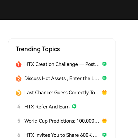
Trending Topics
HTX Creation Challenge — Post and Win 1,500U
Discuss Hot Assets , Enter the Lucky Draw
Last Chance: Guess Correctly Today and Win More
4
HTX Refer And Earn
5
World Cup Predictions: 100,000 USDT Daily
6
HTX Invites You to Share 600K USDT in Gift Packs