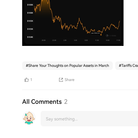
#
Share Your Thoughts on Popular Assets in March
#
Tariffs Cr
1
Share
All Comments
2