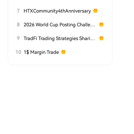
7
HTXCommunity4thAnniversary
8
2026 World Cup Posting Challenge on HTX Square
9
TradFi Trading Strategies Sharing Challenge
10
1$ Margin Trade