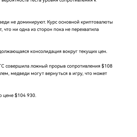
ь вероятность теста уровня сопротивления к
веди не доминируют. Курс основной криптовалюты
, что ни одна из сторон пока не перехватила
должающаяся консолидация вокруг текущих цен.
BTC совершила ложный прорыв сопротивления $108
лем, медведи могут вернуться в игру, что может
о цене $104 930.