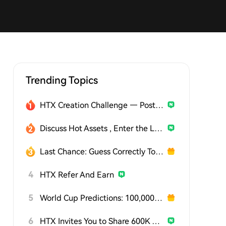
Trending Topics
HTX Creation Challenge — Post and Win 1,500U
Discuss Hot Assets , Enter the Lucky Draw
Last Chance: Guess Correctly Today and Win More
4
HTX Refer And Earn
5
World Cup Predictions: 100,000 USDT Daily
6
HTX Invites You to Share 600K USDT in Gift Packs