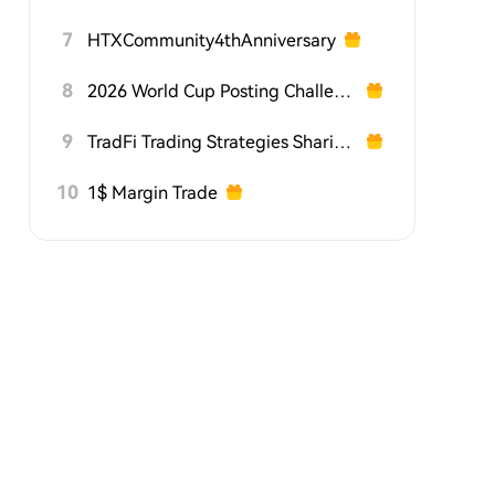
7
HTXCommunity4thAnniversary
8
2026 World Cup Posting Challenge on HTX Square
9
TradFi Trading Strategies Sharing Challenge
10
1$ Margin Trade