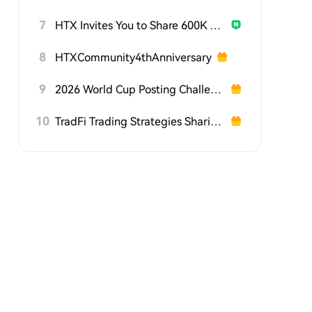
7
HTX Invites You to Share 600K USDT in Gift Packs
8
HTXCommunity4thAnniversary
9
2026 World Cup Posting Challenge on HTX Square
10
TradFi Trading Strategies Sharing Challenge