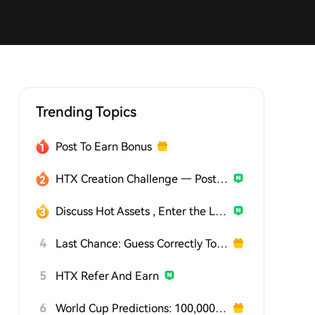
Trending Topics
Post To Earn Bonus
HTX Creation Challenge — Post and Win 1,500U
Discuss Hot Assets , Enter the Lucky Draw
4
Last Chance: Guess Correctly Today and Win More
5
HTX Refer And Earn
6
World Cup Predictions: 100,000 USDT Daily