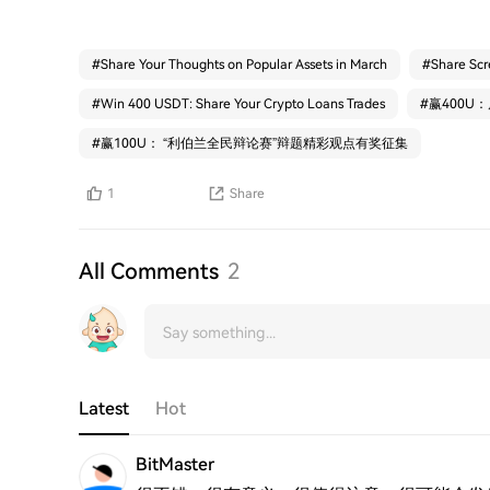
#
Share Your Thoughts on Popular Assets in March
#
Share Scr
#
Win 400 USDT: Share Your Crypto Loans Trades
#
赢400
#
赢100U： “利伯兰全民辩论赛”辩题精彩观点有奖征集
1
Share
All Comments
2
Latest
Hot
BitMaster