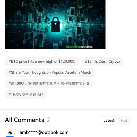
#
BTC price hits a new high of $120,000!
#
Tariffs Crash Crypto
#
Share Your Thoughts on Popular Assets in March
#
赢400U：质押借币有奖晒单和操作攻略有奖征集
#
TRX投资价值讨论区
All Comments
2
Latest
Hot
amb****@outlook.com