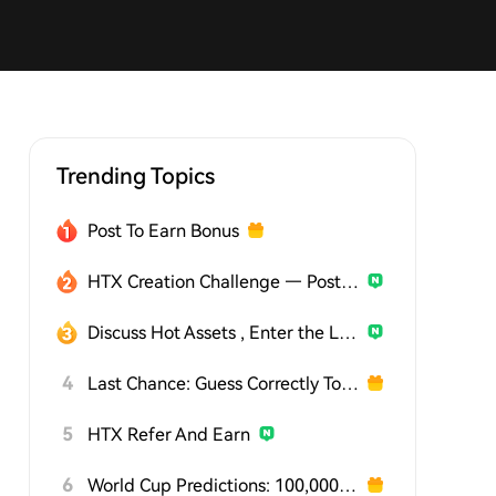
Trending Topics
Post To Earn Bonus
HTX Creation Challenge — Post and Win 1,500U
Discuss Hot Assets , Enter the Lucky Draw
4
Last Chance: Guess Correctly Today and Win More
5
HTX Refer And Earn
6
World Cup Predictions: 100,000 USDT Daily