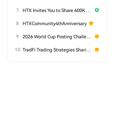
7
HTX Invites You to Share 600K USDT in Gift Packs
8
HTXCommunity4thAnniversary
9
2026 World Cup Posting Challenge on HTX Square
10
TradFi Trading Strategies Sharing Challenge