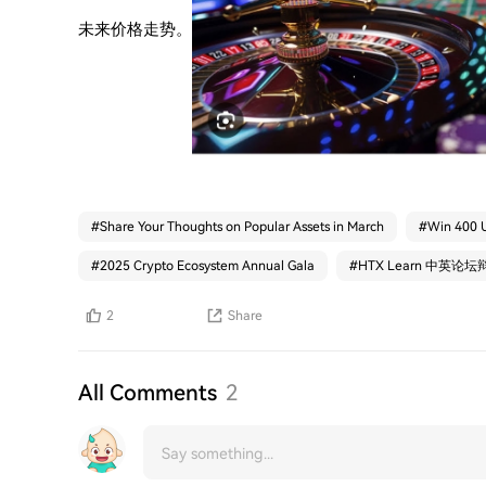
未来价格走势。
#
Share Your Thoughts on Popular Assets in March
#
Win 400 U
#
2025 Crypto Ecosystem Annual Gala
#
HTX Learn 中英
2
Share
All Comments
2