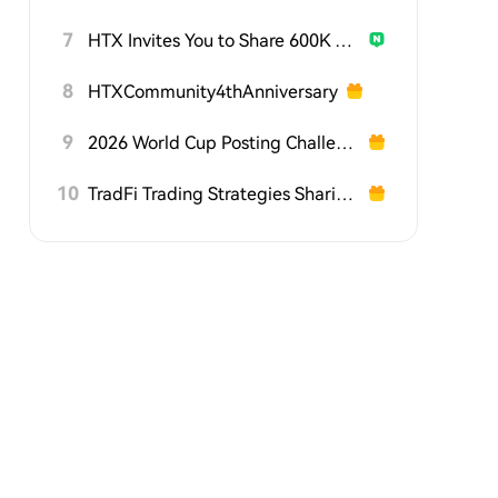
7
HTX Invites You to Share 600K USDT in Gift Packs
8
HTXCommunity4thAnniversary
9
2026 World Cup Posting Challenge on HTX Square
10
TradFi Trading Strategies Sharing Challenge