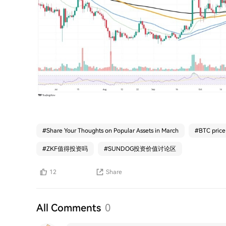
#
Share Your Thoughts on Popular Assets in March
#
BTC price
#
ZKF值得投资吗
#
SUNDOG投资价值讨论区
12
Share
All Comments
0