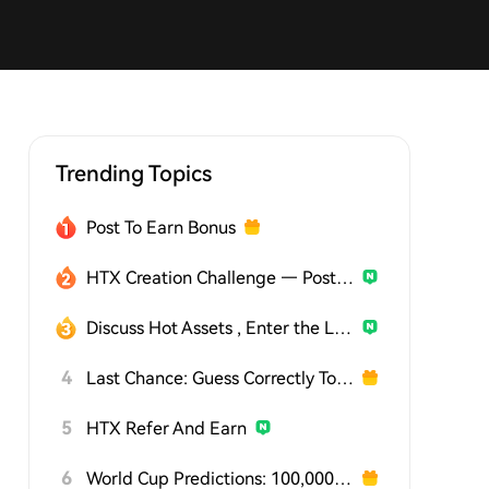
Trending Topics
Post To Earn Bonus
HTX Creation Challenge — Post and Win 1,500U
Discuss Hot Assets , Enter the Lucky Draw
4
Last Chance: Guess Correctly Today and Win More
5
HTX Refer And Earn
6
World Cup Predictions: 100,000 USDT Daily