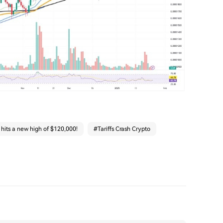
 hits a new high of $120,000!
#
Tariffs Crash Crypto