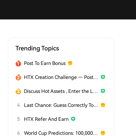
Trending Topics
Post To Earn Bonus
HTX Creation Challenge — Post and Win 1,500U
Discuss Hot Assets , Enter the Lucky Draw
4
Last Chance: Guess Correctly Today and Win More
5
HTX Refer And Earn
6
World Cup Predictions: 100,000 USDT Daily