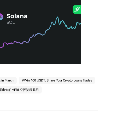
s in March
#
Win 400 USDT: Share Your Crypto Loans Trades
：晒出你的MERL空投奖励截图