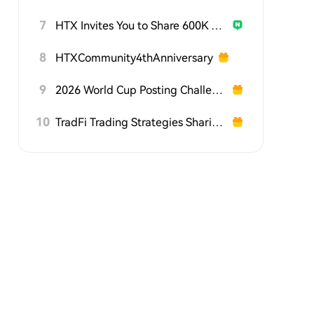
7
HTX Invites You to Share 600K USDT in Gift Packs
8
HTXCommunity4thAnniversary
9
2026 World Cup Posting Challenge on HTX Square
10
TradFi Trading Strategies Sharing Challenge