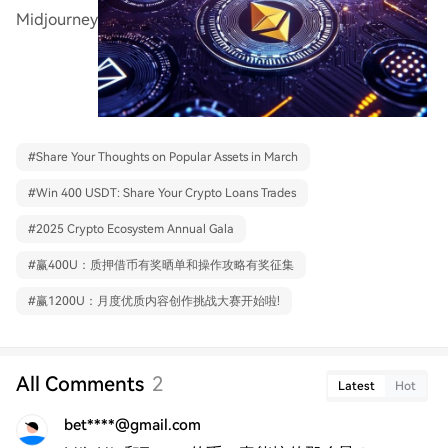
Midjourney
#
Share Your Thoughts on Popular Assets in March
#
Win 400 USDT: Share Your Crypto Loans Trades
#
2025 Crypto Ecosystem Annual Gala
#
赢400U：质押借币有奖晒单和操作攻略有奖征集
#
赢1200U：月度优质内容创作挑战大赛开始啦!
All Comments
2
Latest
Hot
bet****@gmail.com