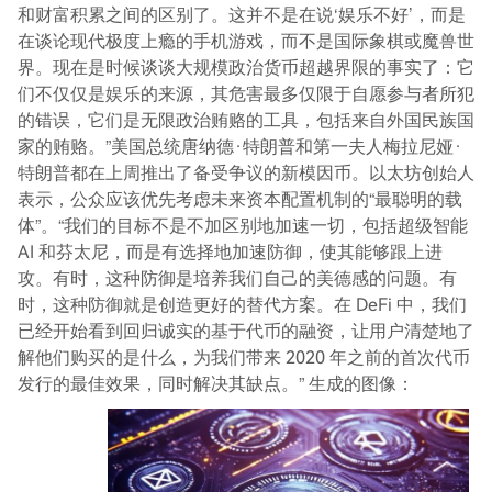
和财富积累之间的区别了。这并不是在说‘娱乐不好’，而是
在谈论现代极度上瘾的手机游戏，而不是国际象棋或魔兽世
界。现在是时候谈谈大规模政治货币超越界限的事实了：它
们不仅仅是娱乐的来源，其危害最多仅限于自愿参与者所犯
的错误，它们是无限政治贿赂的工具，包括来自外国民族国
家的贿赂。”美国总统唐纳德·特朗普和第一夫人梅拉尼娅·
特朗普都在上周推出了备受争议的新模因币。以太坊创始人
表示，公众应该优先考虑未来资本配置机制的“最聪明的载
体”。“我们的目标不是不加区别地加速一切，包括超级智能
AI 和芬太尼，而是有选择地加速防御，使其能够跟上进
攻。有时，这种防御是培养我们自己的美德感的问题。有
时，这种防御就是创造更好的替代方案。在 DeFi 中，我们
已经开始看到回归诚实的基于代币的融资，让用户清楚地了
解他们购买的是什么，为我们带来 2020 年之前的首次代币
发行的最佳效果，同时解决其缺点。” 生成的图像：