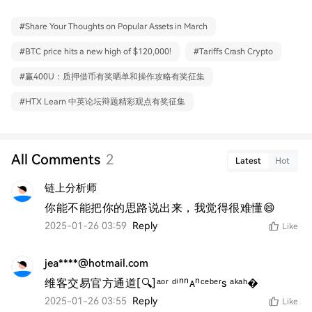
#
Share Your Thoughts on Popular Assets in March
#
BTC price hits a new high of $120,000!
#
Tariffs Crash Crypto
#
赢400U：质押借币有奖晒单和操作攻略有奖征集
#
HTX Learn 中英论坛辩题精彩观点有奖征集
All Comments
2
Latest
Hot
链上分析师
你能不能把你的思路说出来，我觉得很难懂😄
2025-01-26 03:59
Reply
Like
jea****@hotmail.com
维客交易官方通道[🔍]ᵃᵒʳ ᵈⁱⁿⁿᴀⁿᶜᵉᵇᵉʳs ᵃᵏᵃʰ�
2025-01-26 03:55
Reply
Like