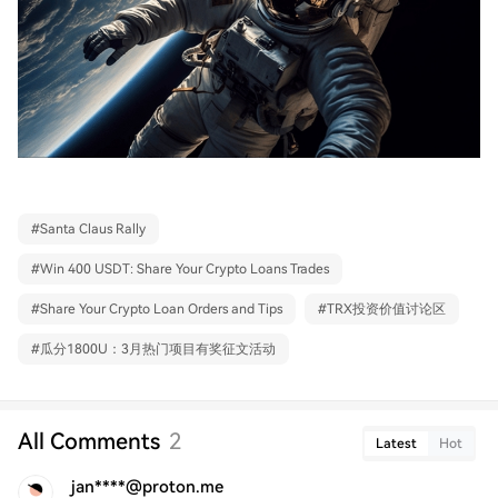
#
Santa Claus Rally
#
Win 400 USDT: Share Your Crypto Loans Trades
#
Share Your Crypto Loan Orders and Tips
#
TRX投资价值讨论区
#
瓜分1800U：3月热门项目有奖征文活动
All Comments
2
Latest
Hot
jan****@proton.me