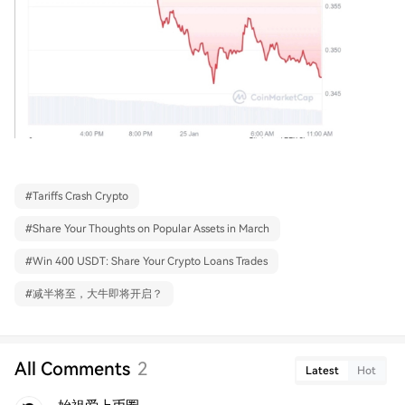
#
Tariffs Crash Crypto
#
Share Your Thoughts on Popular Assets in March
#
Win 400 USDT: Share Your Crypto Loans Trades
#
减半将至，大牛即将开启？
All Comments
2
Latest
Hot