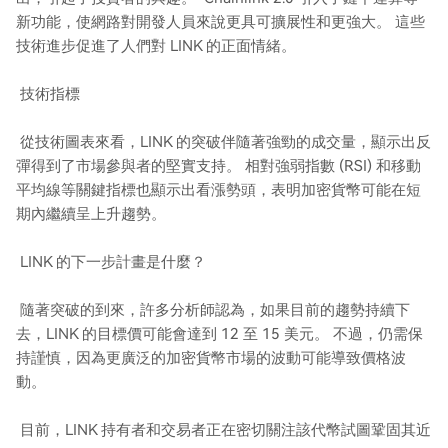
新功能，使網路對開發人員來說更具可擴展性和更強大。 這些
技術進步促進了人們對 LINK 的正面情緒。
技術指標
從技術圖表來看，LINK 的突破伴隨著強勁的成交量，顯示出反
彈得到了市場參與者的堅實支持。 相對強弱指數 (RSI) 和移動
平均線等關鍵指標也顯示出看漲勢頭，表明加密貨幣可能在短
期內繼續呈上升趨勢。
LINK 的下一步計畫是什麼？
隨著突破的到來，許多分析師認為，如果目前的趨勢持續下
去，LINK 的目標價可能會達到 12 至 15 美元。 不過，仍需保
持謹慎，因為更廣泛的加密貨幣市場的波動可能導致價格波
動。
目前，LINK 持有者和交易者正在密切關注該代幣試圖鞏固其近