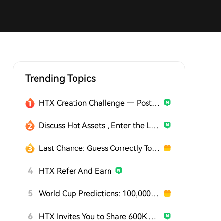
Trending Topics
HTX Creation Challenge — Post and Win 1,500U
Discuss Hot Assets , Enter the Lucky Draw
Last Chance: Guess Correctly Today and Win More
4
HTX Refer And Earn
5
World Cup Predictions: 100,000 USDT Daily
6
HTX Invites You to Share 600K USDT in Gift Packs