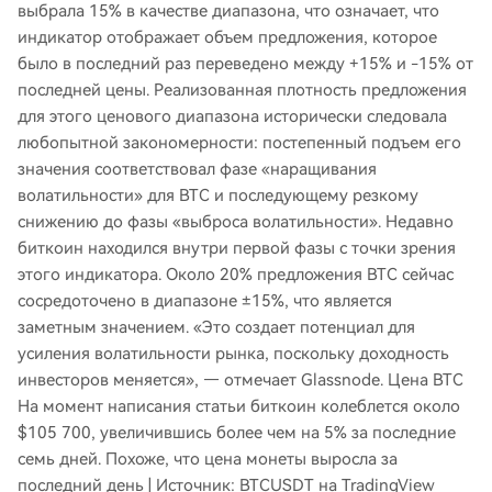
выбрала 15% в качестве диапазона, что означает, что
индикатор отображает объем предложения, которое
было в последний раз переведено между +15% и -15% от
последней цены. Реализованная плотность предложения
для этого ценового диапазона исторически следовала
любопытной закономерности: постепенный подъем его
значения соответствовал фазе «наращивания
волатильности» для BTC и последующему резкому
снижению до фазы «выброса волатильности». Недавно
биткоин находился внутри первой фазы с точки зрения
этого индикатора. Около 20% предложения BTC сейчас
сосредоточено в диапазоне ±15%, что является
заметным значением. «Это создает потенциал для
усиления волатильности рынка, поскольку доходность
инвесторов меняется», — отмечает Glassnode. Цена BTC
На момент написания статьи биткоин колеблется около
$105 700, увеличившись более чем на 5% за последние
семь дней. Похоже, что цена монеты выросла за
последний день | Источник: BTCUSDT на TradingView