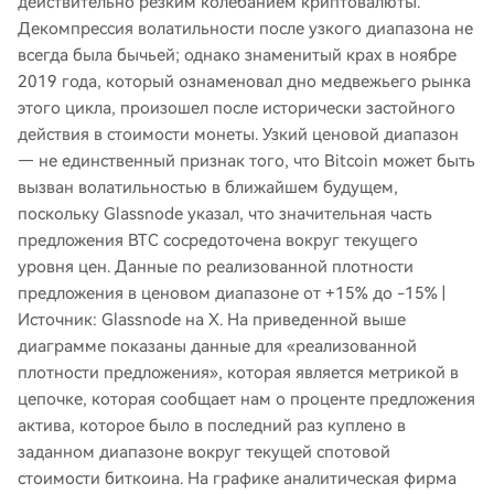
действительно резким колебанием криптовалюты.
Декомпрессия волатильности после узкого диапазона не
всегда была бычьей; однако знаменитый крах в ноябре
2019 года, который ознаменовал дно медвежьего рынка
этого цикла, произошел после исторически застойного
действия в стоимости монеты. Узкий ценовой диапазон
— не единственный признак того, что Bitcoin может быть
вызван волатильностью в ближайшем будущем,
поскольку Glassnode указал, что значительная часть
предложения BTC сосредоточена вокруг текущего
уровня цен. Данные по реализованной плотности
предложения в ценовом диапазоне от +15% до -15% |
Источник: Glassnode на X. На приведенной выше
диаграмме показаны данные для «реализованной
плотности предложения», которая является метрикой в ​​
цепочке, которая сообщает нам о проценте предложения
актива, которое было в последний раз куплено в
заданном диапазоне вокруг текущей спотовой
стоимости биткоина. На графике аналитическая фирма