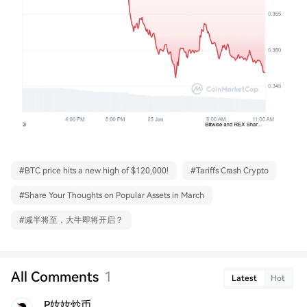
#
BTC price hits a new high of $120,000!
#
Tariffs Crash Crypto
#
Share Your Thoughts on Popular Assets in March
#
减半将至，大牛即将开启？
All Comments
1
Latest
Hot
P奻奻炒币