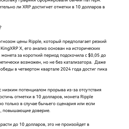
 поскольку графики сформировали бычий паттерн.
ительно ли XRP достигнет отметки в 10 долларов в
?
гнозом цены Ripple, который предполагает резкий
KingXRP X, его анализ основан на исторических
 монета за короткий период подскочила с $0,05 до
ретически возможен, но не без катализатора. Даже
обеды в четвертом квартале 2024 года достиг пика
с низким потенциалом прорыва из-за отсутствия
стичь отметки в 10 долларов, монета Ripple
о только в случае бычьего сценария или если
я, повышающие доверие.
расти до 10 долларов, это не произойдет в