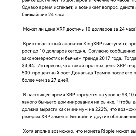
рынке достигнет 10 долларов в течение 48 часов,
Однако время истекает, и возникает вопрос, действ
ближайшие 24 часа.
Может ли цена XRP достичь 10 долларов за 24 часа
Криптовалютный аналитик KingXRP выступил с про
рост до 10 долларов сегодня. Согласно сообщению 
закономерностях и бычьем тренде 2017 года. Тогда
$3,84. Интересно, что такой прогноз цены XRP тео
500-процентный рост Дональда Трампа после его п
более чем за 27 дней.
В настоящее время XRP торгуется на уровне $3,10 
явного бычьего доминирования на рынке. Чтобы до
должна вырасти как минимум на 222%, что возможн
резервы XRP заменят Биткойн и другие обновлени
Хотя вполне возможно, что монета Ripple может вы