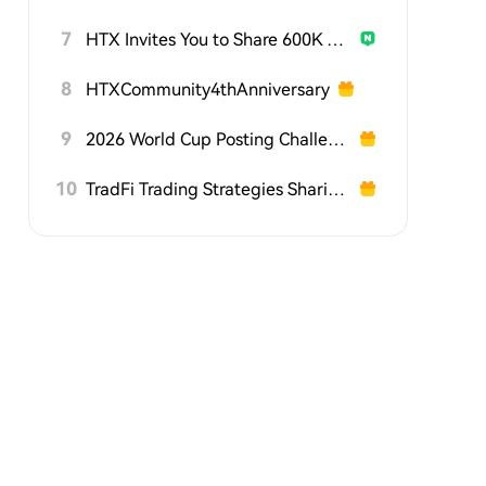
7
HTX Invites You to Share 600K USDT in Gift Packs
8
HTXCommunity4thAnniversary
9
2026 World Cup Posting Challenge on HTX Square
10
TradFi Trading Strategies Sharing Challenge