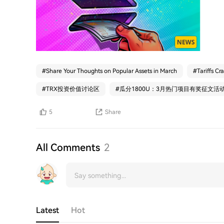
#
Share Your Thoughts on Popular Assets in March
#
Tariffs Cr
#
TRX投资价值讨论区
#
瓜分1800U：3月热门项目有奖征文活
5
Share
All Comments
2
Latest
Hot