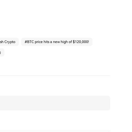
ash Crypto
#
BTC price hits a new high of $120,000!
动