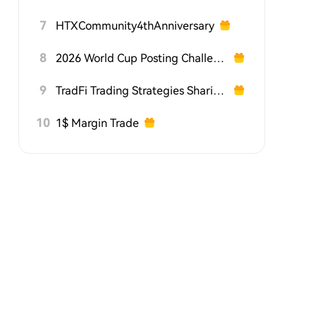
7
HTXCommunity4thAnniversary
8
2026 World Cup Posting Challenge on HTX Square
9
TradFi Trading Strategies Sharing Challenge
10
1$ Margin Trade