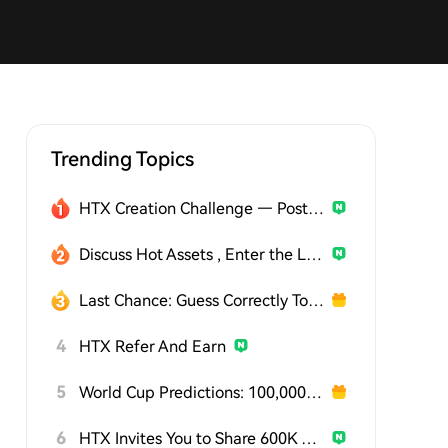
Trending Topics
HTX Creation Challenge — Post and Win 1,500U
Discuss Hot Assets , Enter the Lucky Draw
Last Chance: Guess Correctly Today and Win More
4
HTX Refer And Earn
5
World Cup Predictions: 100,000 USDT Daily
6
HTX Invites You to Share 600K USDT in Gift Packs