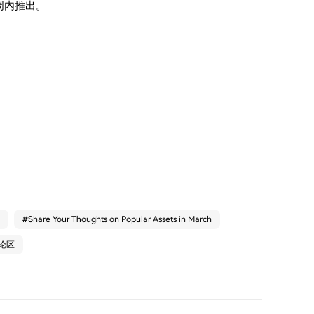
几周内推出。
#
Share Your Thoughts on Popular Assets in March
论区