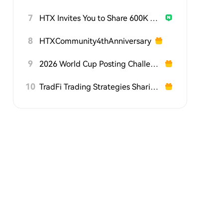
7
HTX Invites You to Share 600K USDT in Gift Packs
8
HTXCommunity4thAnniversary
9
2026 World Cup Posting Challenge on HTX Square
10
TradFi Trading Strategies Sharing Challenge