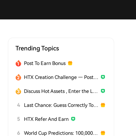
Trending Topics
Post To Earn Bonus
HTX Creation Challenge — Post and Win 1,500U
Discuss Hot Assets , Enter the Lucky Draw
4
Last Chance: Guess Correctly Today and Win More
5
HTX Refer And Earn
6
World Cup Predictions: 100,000 USDT Daily