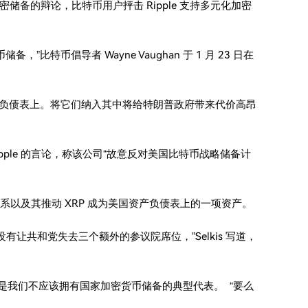
备的辩论，比特币用户抨击 Ripple 支持多元化加密
特币倡导者 Wayne Vaughan 于 1 月 23 日在
府的资产负债表上。将它们纳入其中将给特朗普政府带来代价高昂
d 关于 Ripple 的言论，称该公司“故意反对美国比特币战略储备计
le 的政治关系以及其推动 XRP 成为美国资产负债表上的一项资产。
美元，也没有让共和党失去三个额外的参议院席位，”Selkis 写道，
 是我们不应该拥有国家加密货币储备的典型代表。 “要么