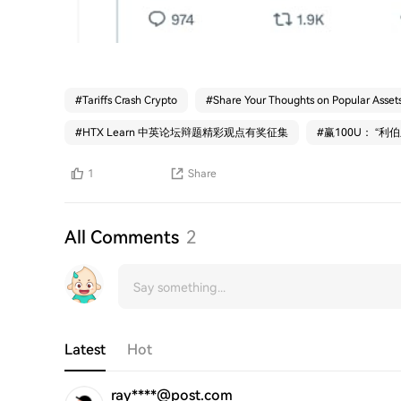
#
Tariffs Crash Crypto
#
Share Your Thoughts on Popular Asset
#
HTX Learn 中英论坛辩题精彩观点有奖征集
#
赢100U： “
1
Share
All Comments
2
Latest
Hot
ray****@post.com