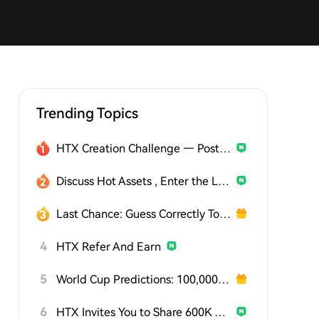
Trending Topics
HTX Creation Challenge — Post and Win 1,500U
Discuss Hot Assets , Enter the Lucky Draw
Last Chance: Guess Correctly Today and Win More
4
HTX Refer And Earn
5
World Cup Predictions: 100,000 USDT Daily
6
HTX Invites You to Share 600K USDT in Gift Packs