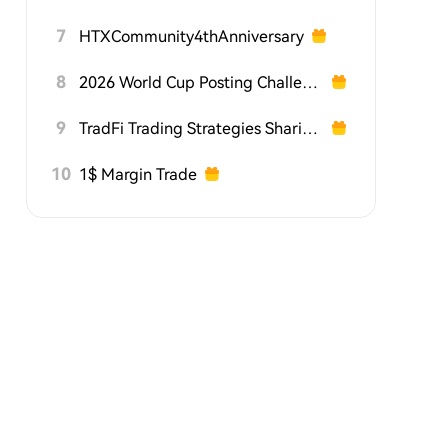
7
HTXCommunity4thAnniversary
8
2026 World Cup Posting Challenge on HTX Square
9
TradFi Trading Strategies Sharing Challenge
10
1$ Margin Trade