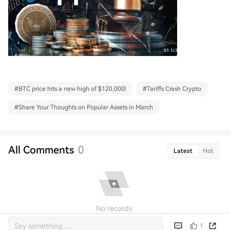
#
BTC price hits a new high of $120,000!
#
Tariffs Crash Crypto
#
Share Your Thoughts on Popular Assets in March
All Comments
0
Latest
Hot
No records
1