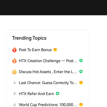
Trending Topics
Post To Earn Bonus
HTX Creation Challenge — Post and Win 1,500U
Discuss Hot Assets , Enter the Lucky Draw
4
Last Chance: Guess Correctly Today and Win More
5
HTX Refer And Earn
6
World Cup Predictions: 100,000 USDT Daily