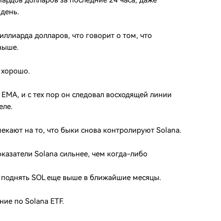
ардов долларов за последние 24 часа, даже
день.
иллиарда долларов, что говорит о том, что
выше.
 хорошо.
EMA, и с тех пор он следовал восходящей линии
еле.
екают на то, что быки снова контролируют Solana.
азатели Solana сильнее, чем когда-либо
 поднять SOL еще выше в ближайшие месяцы.
ние по Solana ETF.