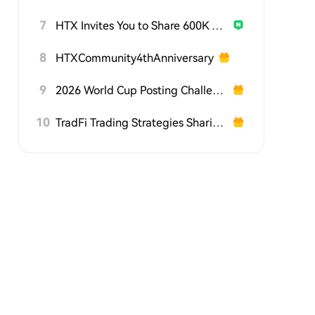
7
HTX Invites You to Share 600K USDT in Gift Packs
8
HTXCommunity4thAnniversary
9
2026 World Cup Posting Challenge on HTX Square
10
TradFi Trading Strategies Sharing Challenge