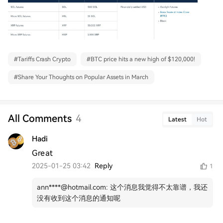
#
Tariffs Crash Crypto
#
BTC price hits a new high of $120,000!
#
Share Your Thoughts on Popular Assets in March
All Comments
4
Latest
Hot
Hadi
Great 
2025-01-25 03:42
Reply
1
ann****@hotmail.com
:
这个消息我觉得不太靠谱，我还
没有收到这个消息的通知呢