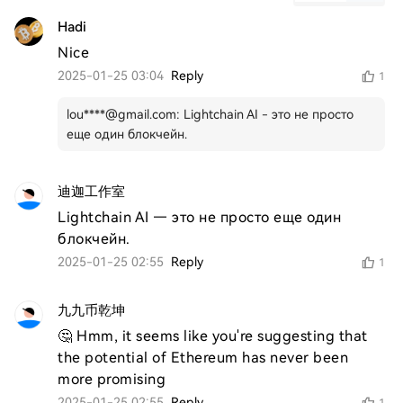
Hadi
Nice 
2025-01-25 03:04
Reply
1
lou****@gmail.com
:
Lightchain AI - это не просто
еще один блокчейн.
迪迦工作室
Lightchain AI — это не просто еще один 
блокчейн.
2025-01-25 02:55
Reply
1
九九币乾坤
🤔 Hmm, it seems like you're suggesting that 
the potential of Ethereum has never been 
more promising
2025-01-25 02:55
Reply