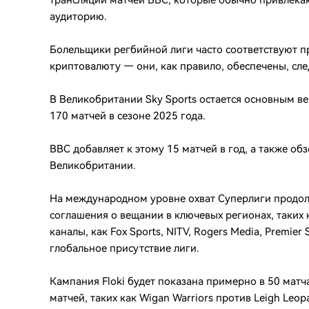
трансляции матчей BBC, которые обычно привлека
аудиторию.
Болельщики регбийной лиги часто соответствуют 
криптовалюту — они, как правило, обеспечены, сл
В Великобритании Sky Sports остается основным в
170 матчей в сезоне 2025 года.
BBC добавляет к этому 15 матчей в год, а также об
Великобритании.
На международном уровне охват Суперлиги продолж
соглашения о вещании в ключевых регионах, таких к
каналы, как Fox Sports, NITV, Rogers Media, Premier
глобальное присутствие лиги.
Кампания Floki будет показана примерно в 50 матча
матчей, таких как Wigan Warriors против Leigh Leo