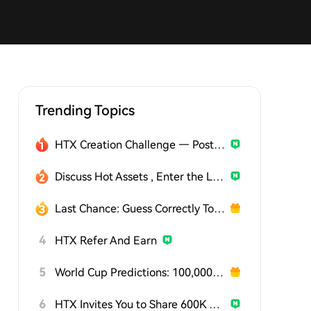
Trending Topics
HTX Creation Challenge — Post and Win 1,500U
Discuss Hot Assets , Enter the Lucky Draw
Last Chance: Guess Correctly Today and Win More
4
HTX Refer And Earn
5
World Cup Predictions: 100,000 USDT Daily
6
HTX Invites You to Share 600K USDT in Gift Packs