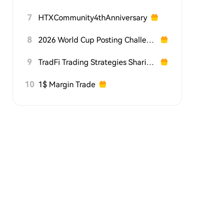
7
HTXCommunity4thAnniversary
8
2026 World Cup Posting Challenge on HTX Square
9
TradFi Trading Strategies Sharing Challenge
10
1$ Margin Trade