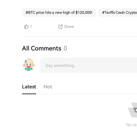
#
BTC price hits a new high of $120,000!
#
Tariffs Crash Crypto
1
Share
All Comments
0
Latest
Hot
No re