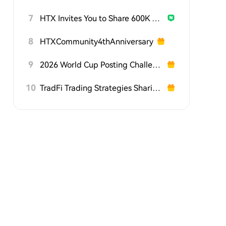
7
HTX Invites You to Share 600K USDT in Gift Packs
8
HTXCommunity4thAnniversary
9
2026 World Cup Posting Challenge on HTX Square
10
TradFi Trading Strategies Sharing Challenge