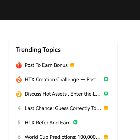
Trending Topics
Post To Earn Bonus
HTX Creation Challenge — Post and Win 1,500U
Discuss Hot Assets , Enter the Lucky Draw
4
Last Chance: Guess Correctly Today and Win More
5
HTX Refer And Earn
6
World Cup Predictions: 100,000 USDT Daily