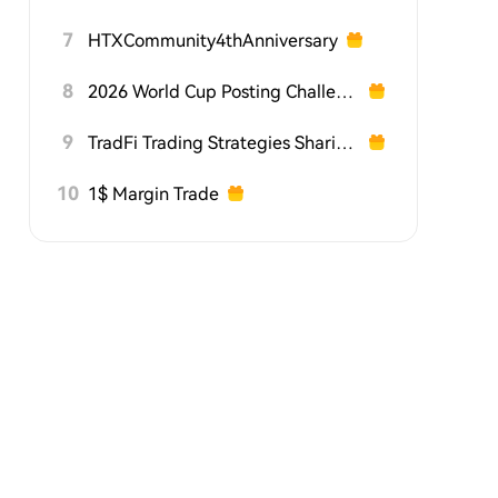
7
HTXCommunity4thAnniversary
8
2026 World Cup Posting Challenge on HTX Square
9
TradFi Trading Strategies Sharing Challenge
10
1$ Margin Trade