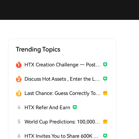
Trending Topics
HTX Creation Challenge — Post and Win 1,500U
Discuss Hot Assets , Enter the Lucky Draw
Last Chance: Guess Correctly Today and Win More
4
HTX Refer And Earn
5
World Cup Predictions: 100,000 USDT Daily
6
HTX Invites You to Share 600K USDT in Gift Packs