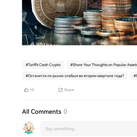
#
Tariffs Crash Crypto
#
Share Your Thoughts on Popular Asset
#
Останется ли рынок слабым во втором квартале года?
#
10
Share
All Comments
0