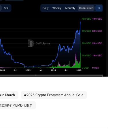
s in March
#
2025 Crypto Ecosystem Annual Gala
喜欢哪个MEME代币？