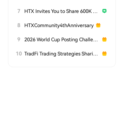
7
HTX Invites You to Share 600K USDT in Gift Packs
8
HTXCommunity4thAnniversary
9
2026 World Cup Posting Challenge on HTX Square
10
TradFi Trading Strategies Sharing Challenge