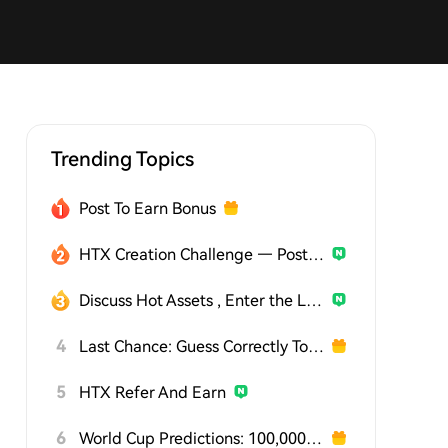
Trending Topics
Post To Earn Bonus
HTX Creation Challenge — Post and Win 1,500U
Discuss Hot Assets , Enter the Lucky Draw
4
Last Chance: Guess Correctly Today and Win More
5
HTX Refer And Earn
6
World Cup Predictions: 100,000 USDT Daily