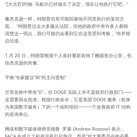
“[大法官]约翰·马歇尔已经做出了决定，现在让他执行它吧。”
像杰克逊一样，特朗普也有可能回避他不同意执行的某些方
面。 “特朗普过去大多服从法院，但他的政府中有许多人都很
清楚这一弱点，我们可能仍会看到它在这里受到考验，”布罗根
总结道。
1 月 20 日，特朗普根据个人喜好重新装饰了椭圆形办公室，包
括杰克逊的肖像。
平衡“专家建议”和“民主问责制”
尽管名称中带有“D”，但 DOGE 实际上并不是联邦行政部门——
这需要国会批准。根据行政命令，它是美国 DOGE 服务（前身
为美国数字服务）下的一个临时组织——一个改善政府 IT 结构
的咨询单位。
网络和数字媒体律师安德鲁·罗索 (Andrew Rossow) 表示，
FACA 在成立之初并没有引起争议，而是“对大量委员会的必要