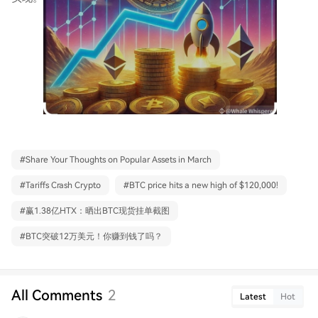
#
Share Your Thoughts on Popular Assets in March
#
Tariffs Crash Crypto
#
BTC price hits a new high of $120,000!
#
赢1.38亿HTX：晒出BTC现货挂单截图
#
BTC突破12万美元！你赚到钱了吗？
All Comments
2
Latest
Hot