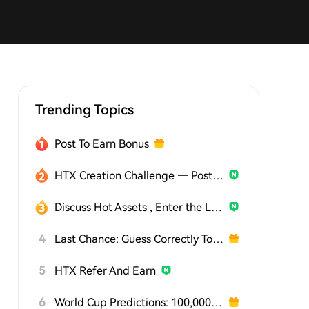
Trending Topics
Post To Earn Bonus
HTX Creation Challenge — Post and Win 1,500U
Discuss Hot Assets , Enter the Lucky Draw
4
Last Chance: Guess Correctly Today and Win More
5
HTX Refer And Earn
6
World Cup Predictions: 100,000 USDT Daily