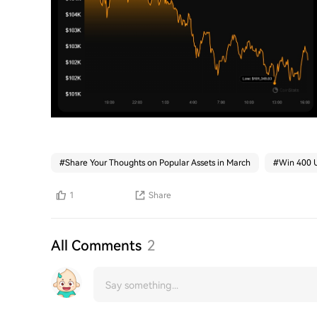
#
Share Your Thoughts on Popular Assets in March
#
Win 400 U
1
Share
All Comments
2