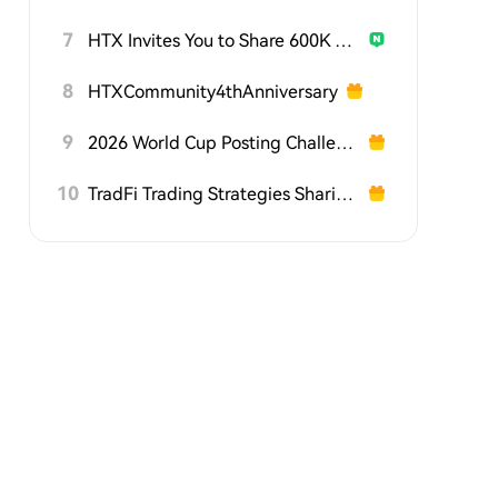
7
HTX Invites You to Share 600K USDT in Gift Packs
8
HTXCommunity4thAnniversary
9
2026 World Cup Posting Challenge on HTX Square
10
TradFi Trading Strategies Sharing Challenge