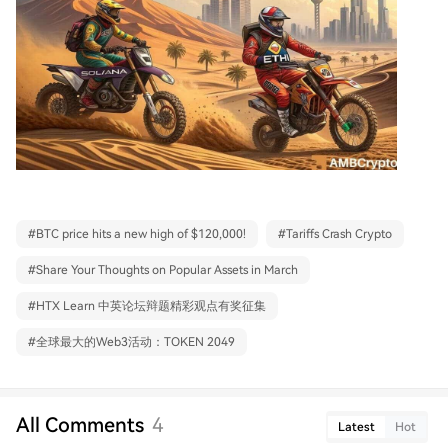
#
BTC price hits a new high of $120,000!
#
Tariffs Crash Crypto
#
Share Your Thoughts on Popular Assets in March
#
HTX Learn 中英论坛辩题精彩观点有奖征集
#
全球最大的Web3活动：TOKEN 2049
All Comments
4
Latest
Hot