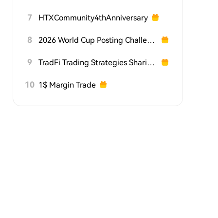
7
HTXCommunity4thAnniversary
8
2026 World Cup Posting Challenge on HTX Square
9
TradFi Trading Strategies Sharing Challenge
10
1$ Margin Trade