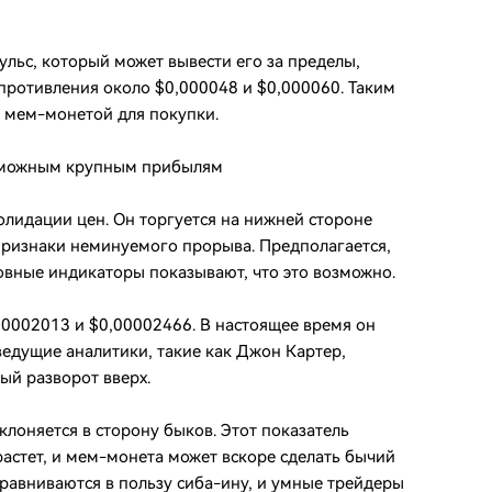
льс, который может вывести его за пределы,
противления около $0,000048 и $0,000060. Таким
 мем-монетой для покупки.
возможным крупным прибылям
олидации цен. Он торгуется на нижней стороне
 признаки неминуемого прорыва. Предполагается,
овные индикаторы показывают, что это возможно.
0002013 и $0,00002466. В настоящее время он
ведущие аналитики, такие как Джон Картер,
ый разворот вверх.
клоняется в сторону быков. Этот показатель
растет, и мем-монета может вскоре сделать бычий
ыравниваются в пользу сиба-ину, и умные трейдеры