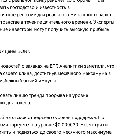
тся с реальной конкуренцией со стороны 1Fuel,
вать господство и известность в
роятное решение для реального мира криптовалют.
странстве в течение длительного времени. Эксперты
ранние инвесторы могут получить высокую прибыль
кок цены BONK
овостей о заявках на ETF. Аналитики заметили, что
 своего клина, достигнув месячного максимума в
неизбежный бычий импульс.
овать линию тренда прорыва на уровне
и для токена.
й на отскок от верхнего уровня поддержки. Но
емя торгуется на уровне $0,000030. Несмотря на
кочить и подняться до своего месячного максимума