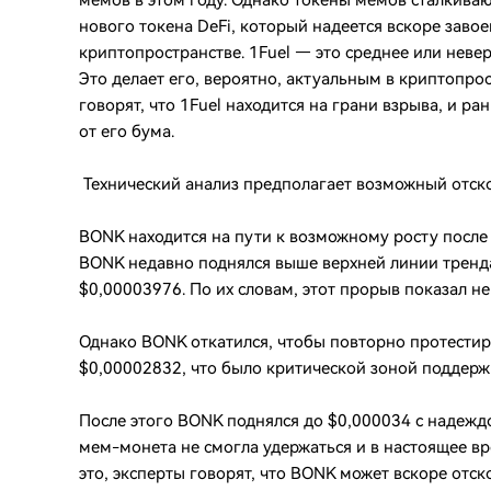
мемов в этом году. Однако токены мемов сталкиваю
нового токена DeFi, который надеется вскоре завое
криптопространстве. 1Fuel — это среднее или неве
Это делает его, вероятно, актуальным в криптопро
говорят, что 1Fuel находится на грани взрыва, и 
от его бума.
Технический анализ предполагает возможный отс
BONK находится на пути к возможному росту после н
BONK недавно поднялся выше верхней линии тренда
$0,00003976. По их словам, этот прорыв показал 
Однако BONK откатился, чтобы повторно протестир
$0,00002832, что было критической зоной поддержк
После этого BONK поднялся до $0,000034 с надеждо
мем-монета не смогла удержаться и в настоящее вр
это, эксперты говорят, что BONK может вскоре отс