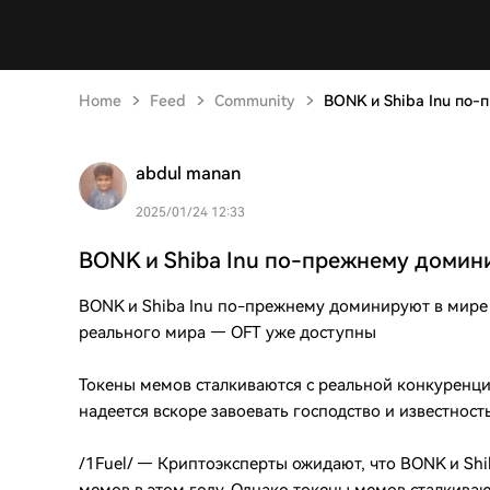
Home
Feed
Community
BONK и Shiba Inu по
abdul manan
2025/01/24 12:33
BONK и Shiba Inu по-прежнему домин
BONK и Shiba Inu по-прежнему доминируют в мире 
реального мира — OFT уже доступны
Токены мемов сталкиваются с реальной конкуренцие
надеется вскоре завоевать господство и известност
/1Fuel/ — Криптоэксперты ожидают, что BONK и Shib