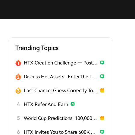
Trending Topics
HTX Creation Challenge — Post and Win 1,500U
Discuss Hot Assets , Enter the Lucky Draw
Last Chance: Guess Correctly Today and Win More
4
HTX Refer And Earn
5
World Cup Predictions: 100,000 USDT Daily
6
HTX Invites You to Share 600K USDT in Gift Packs